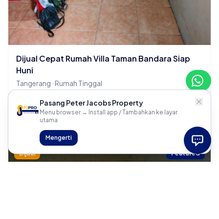
Dijual Cepat Rumah Villa Taman Bandara Siap
Huni
Tangerang · Rumah Tinggal
2 KT
1 KM
Pasang Peter Jacobs Property
Menu browser → Install app / Tambahkan ke layar
Rp 700 Juta
utama
Mengerti
Dijual
Featured