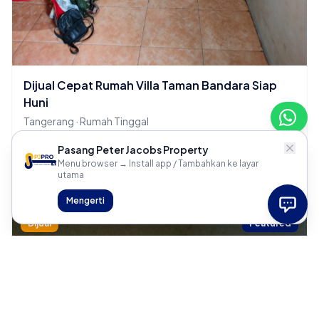
Dijual Cepat Rumah Villa Taman Bandara Siap
Huni
Tangerang · Rumah Tinggal
2 KT
1 KM
Pasang Peter Jacobs Property
Menu browser → Install app / Tambahkan ke layar
Rp 700 Juta
utama
Mengerti
Dijual
Featured