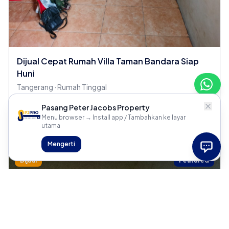
Dijual Cepat Rumah Villa Taman Bandara Siap
Huni
Tangerang · Rumah Tinggal
2 KT
1 KM
Pasang Peter Jacobs Property
Menu browser → Install app / Tambahkan ke layar
Rp 700 Juta
utama
Mengerti
Dijual
Featured