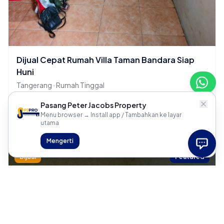
Dijual Cepat Rumah Villa Taman Bandara Siap
Huni
Tangerang · Rumah Tinggal
2 KT
1 KM
Pasang Peter Jacobs Property
Menu browser → Install app / Tambahkan ke layar
Rp 700 Juta
utama
Mengerti
Dijual
Featured