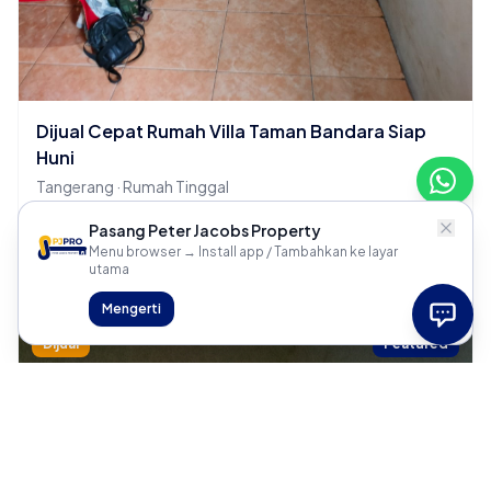
Dijual Cepat Rumah Villa Taman Bandara Siap
Huni
Tangerang · Rumah Tinggal
2 KT
1 KM
Pasang Peter Jacobs Property
Menu browser → Install app / Tambahkan ke layar
Rp 700 Juta
utama
Mengerti
Dijual
Featured