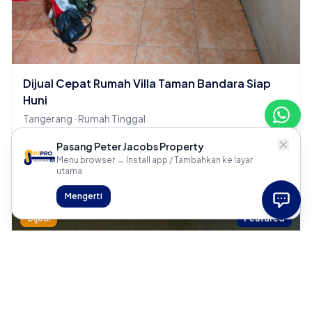
Dijual Cepat Rumah Villa Taman Bandara Siap
Huni
Tangerang · Rumah Tinggal
2 KT
1 KM
Pasang Peter Jacobs Property
Menu browser → Install app / Tambahkan ke layar
Rp 700 Juta
utama
Mengerti
Dijual
Featured