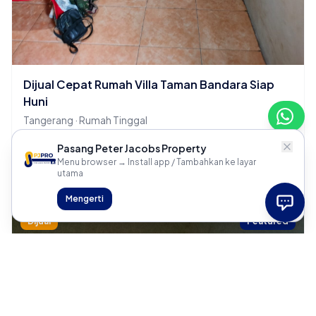
Dijual Cepat Rumah Villa Taman Bandara Siap
Huni
Tangerang · Rumah Tinggal
2 KT
1 KM
Pasang Peter Jacobs Property
Menu browser → Install app / Tambahkan ke layar
Rp 700 Juta
utama
Mengerti
Dijual
Featured