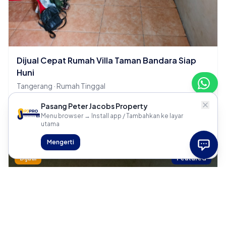
Dijual Cepat Rumah Villa Taman Bandara Siap
Huni
Tangerang · Rumah Tinggal
2 KT
1 KM
Pasang Peter Jacobs Property
Menu browser → Install app / Tambahkan ke layar
Rp 700 Juta
utama
Mengerti
Dijual
Featured