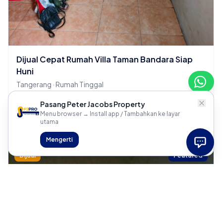
Dijual Cepat Rumah Villa Taman Bandara Siap
Huni
Tangerang · Rumah Tinggal
2 KT
1 KM
Pasang Peter Jacobs Property
Menu browser → Install app / Tambahkan ke layar
Rp 700 Juta
utama
Mengerti
Dijual
Featured