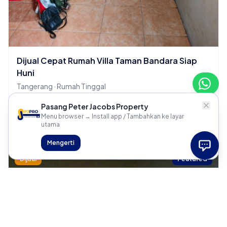
Dijual Cepat Rumah Villa Taman Bandara Siap
Huni
Tangerang · Rumah Tinggal
2 KT
1 KM
Pasang Peter Jacobs Property
Menu browser → Install app / Tambahkan ke layar
Rp 700 Juta
utama
Mengerti
Dijual
Featured